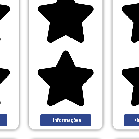
+Informações
+