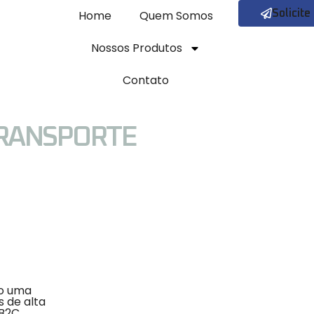
Home
Quem Somos
Solicit
Nossos Produtos
Contato
RANSPORTE
do uma
 de alta
B2C,