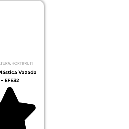
LTURA
,
HORTIFRUTI
Plástica Vazada
– EFE32