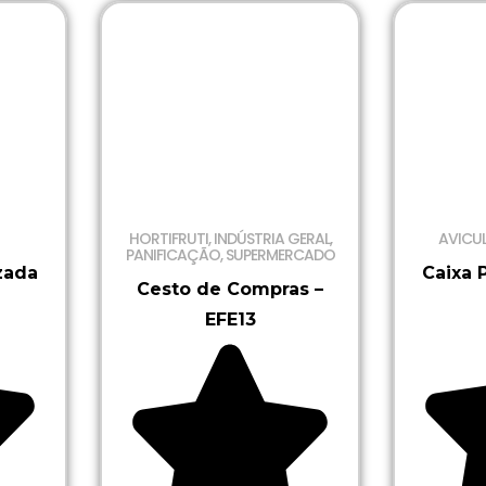
HORTIFRUTI
,
INDÚSTRIA GERAL
,
AVICU
PANIFICAÇÃO
,
SUPERMERCADO
zada
Caixa 
Cesto de Compras –
EFE13