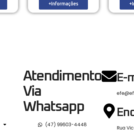
+Informações
+
Atendimento
E-m
Via
efe@ef
Whatsapp
En
(47) 99603-4448
Rua Vic