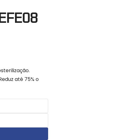
 EFE08
sterilização.
 Reduz até 75% o